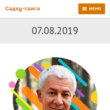
МЕНЮ
Новости
07.08.2019
Регистрация
Бронирование
Трансфер
Гуру-сева
Маркет
Архив
Контакты