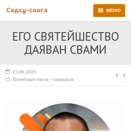
МЕНЮ
Новости
ЕГО СВЯТЕЙШЕСТВО
Регистрация
ДАЯВАН СВАМИ
Бронирование
Трансфер
12.06.2023
Почетные гости - санньяси
Гуру-сева
Маркет
Архив
Контакты